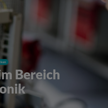
cken
im Bereich
ronik