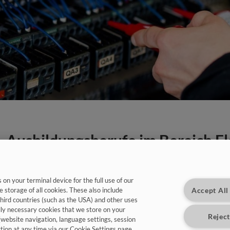
Ausbildungsberufe im Bereich El
Du bist auf der Suche nach einem Beruf mit (Hoch-)Spa
beansprucht? Dann ist die Ausbildung im Elektronikberei
vielfältigen Möglichkeiten in diesem faszinierenden Beru
on your terminal device for the full use of our
Accept All
e storage of all cookies. These also include
third countries (such as the USA) and other uses
lly necessary cookies that we store on your
Reject
(website navigation, language settings, session
ction at any time via our Cookie Settings page.