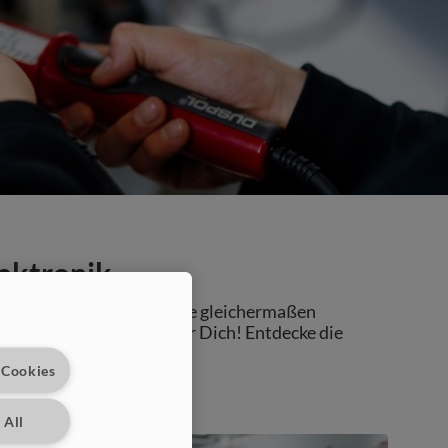
ektronik
nnung, der Kopf und Hände gleichermaßen
ch genau das Richtige für Dich! Entdecke die
fsfeld.
 Cookies
 All