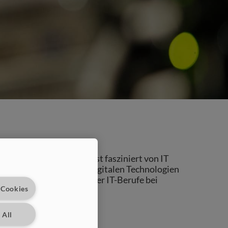
 richtig spannend? Du bist fasziniert von IT
ann könnte die Welt der digitalen Technologien
tzt die spannende Welt der IT-Berufe bei
 Cookies
 All